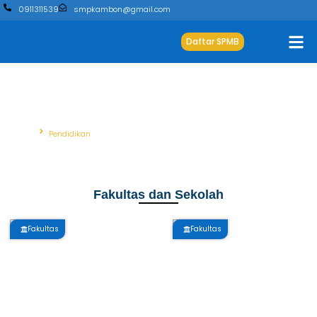
0911311539
smpkambon@gmail.com
Daftar SPMB
Pendidikan
Beranda
Pendidikan
Fakultas dan Sekolah
Fakultas
Fakultas