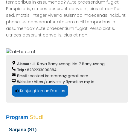
temporibus in assumenda? Aute praesentium fugiat.
Perspiciatis, ultrices deserunt convallis, eius at non.Per
sed, mattis. Integer viverra euismod maecenas incidunt,
phasellus consequatur aliquam nihil temporibus in
assumenda? Aute praesentium fugiat. Perspiciatis,
ultrices deserunt convallis, eius at non.
Jl. Raya Banyuwangi No. 7 Banyuwangi
Alamat :
6282233000884
Telp :
contact.katarama@gmail.com
Email :
https://university.flymotion.my.id
Website :
Kunjungi Laman Fakultas
Studi
Program
Sarjana (S1)