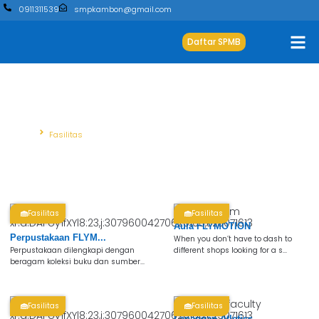
0911311539
smpkambon@gmail.com
Daftar SPMB
Fasilitas
Beranda
Fasilitas
Fasilitas
Fasilitas
Aula FLYMOTION
Perpustakaan FLYM...
When you don’t have to dash to
Perpustakaan dilengkapi dengan
different shops looking for a s...
beragam koleksi buku dan sumber...
Fasilitas
Fasilitas
Lapangan Atletics