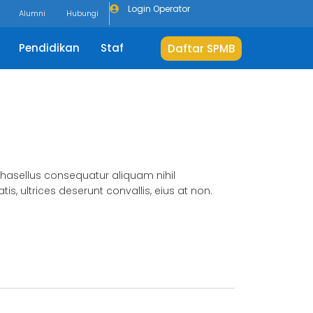
Login Operator
Alumni
Hubungi
Pendidikan
Staf
Daftar SPMB
phasellus consequatur aliquam nihil
, ultrices deserunt convallis, eius at non.