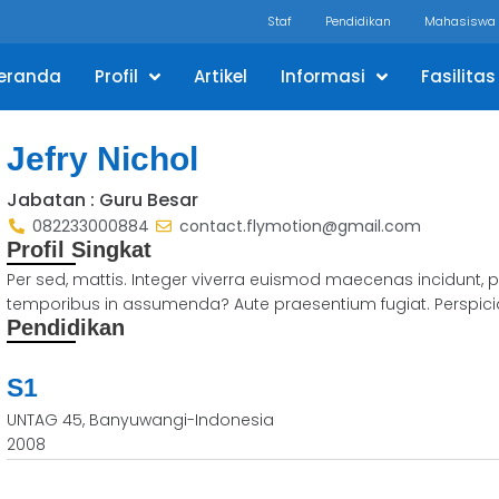
Staf
Pendidikan
Mahasiswa
eranda
Profil
Artikel
Informasi
Fasilitas
Jefry Nichol
Jabatan : Guru Besar
082233000884
contact.flymotion@gmail.com
Profil Singkat
Per sed, mattis. Integer viverra euismod maecenas incidunt, 
temporibus in assumenda? Aute praesentium fugiat. Perspiciatis
Pendidikan
S1
UNTAG 45, Banyuwangi-Indonesia
2008