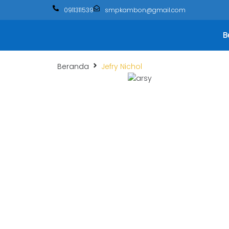
0911311539
smpkambon@gmail.com
B
Beranda
Jefry Nichol